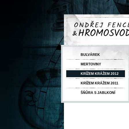
BULVÁREK
MERTOVINY
KRÍŽEM KRÁŽEM 2012
KRÍŽEM KRÁŽEM 2011
ŠŇŮRA S JABLKONÍ