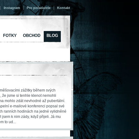
|
|
|
Instagram
Pro pořadatele
Kontakt
FOTKY
OBCHOD
BLOG
vyměšovacími zážitky během svých
 že jsme si tenhle klenot nemohli
éma mohlo zdát nevhodné až pubertální.
apelní e-mailové konferenci popsal své
ých ranních hodinách na jedné vylidněné
yl jsem k nim zády, když přijeli. Já mu
m to ud...