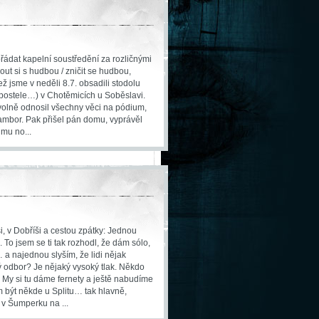
řádat kapelní soustředění za rozličnými
out si s hudbou / zničit se hudbou,
ež jsme v neděli 8.7. obsadili stodolu
 postele…) v Chotěmicích u Soběslavi.
évolně odnosil všechny věci na pódium,
ambor. Pak přišel pán domu, vyprávěl
mu no...
, v Dobříši a cestou zpátky: Jednou
To jsem se ti tak rozhodl, že dám sólo,
 a najednou slyším, že lidi nějak
 odbor? Je nějaký vysoký tlak. Někdo
 My si tu dáme fernety a ještě nabudíme
 být někde u Splitu… tak hlavně,
 v Šumperku na ...