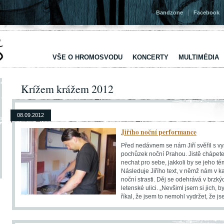
|
Bandzone
Facebook
VŠE O HROMOSVODU
KONCERTY
MULTIMÉDIA
Krížem krážem 2012
08.09.2012
Jiřího noční performance
Před nedávnem se nám Jiří svěřil s 
pochůzek noční Prahou. Jistě chápete,
nechat pro sebe, jakkoli by se jeho t
Následuje Jiřího text, v němž nám v k
noční strasti. Děj se odehrává v brzk
letenské ulici. „Nevšiml jsem si jich, b
říkal, že jsem to nemohl vydržet, že jse