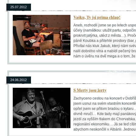
25.07.2012
Vašku, Ty jsi prima chlap!
Aneb, rozhodli jsme se po letech uspo
účely (namátkou: utužit partu, odpočin
prokrvit jatýrka, utéct z města…). Proč
páně Koubka a přilehlé prostory (bar,
Přivítal nás kluk Jakub, který nám sv
nalil dobrého vína a nabídl pečený br
nám o úvěru na dvě mega a o tom, že 
24.06.2012
S Merty jsou žerty
Zachyceno cestou na koncert v Dobříši
jsem usnul na svém vlastním koncertě. 
opřel jsem se přitom bradou o kytaru…
divně mručí… Kde tady mají panákový
jezdí za vyšším tlakem do Chorvatska.
regionální ekonomiku… Já se teď cítím
abychom neskončili v Albánii. Jednou